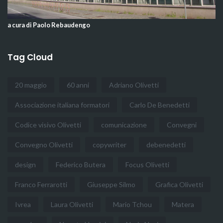
a cura di Paolo Rebaudengo
Tag Cloud
20 maggio
60 anni
Adriano Olivetti
Associazione italiana formatori
Carlo De Benedetti
Codice visivo Olivetti
comunicazione
Convegni
Convegno Olivetti
copywriter
debenedetti
design
Federico Butera
Focus Olivetti
Franco Ferrarotti
Giuseppe Silmo
Grafica Olivetti
Ivrea
Laura Olivetti
Mario Tchou
Matera