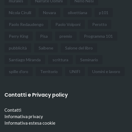
murales
Narrate Uomini
Nerio Nesi
Nicola Cirulli
Novara
olivettiana
p101
Paolo Redaudengo
Paolo Volponi
Perotto
Perry King
Pisa
premio
Programma 101
pubblicità
Saibene
Salone del libro
Santiago Miranda
scrittura
Seminario
spille d'oro
Territorio
UNIFI
Uomini e lavoro
Contatti e Privacy policy
Contatti
Informativa privacy
Informativa estesa cookie