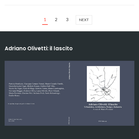
1
2
3
NEXT
Adriano Olivetti: il lascito