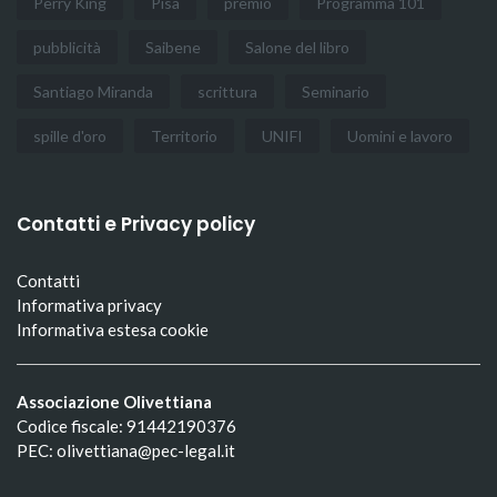
Perry King
Pisa
premio
Programma 101
pubblicità
Saibene
Salone del libro
Santiago Miranda
scrittura
Seminario
spille d'oro
Territorio
UNIFI
Uomini e lavoro
Contatti e Privacy policy
Contatti
Informativa privacy
Informativa estesa cookie
Associazione Olivettiana
Codice fiscale: 91442190376
PEC: olivettiana@pec-legal.it