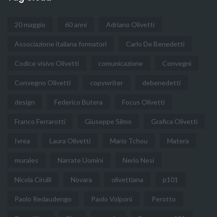
20 maggio
60 anni
Adriano Olivetti
Associazione italiana formatori
Carlo De Benedetti
Codice visivo Olivetti
comunicazione
Convegni
Convegno Olivetti
copywriter
debenedetti
design
Federico Butera
Focus Olivetti
Franco Ferrarotti
Giuseppe Silmo
Grafica Olivetti
Ivrea
Laura Olivetti
Mario Tchou
Matera
murales
Narrate Uomini
Nerio Nesi
Nicola Cirulli
Novara
olivettiana
p101
Paolo Redaudengo
Paolo Volponi
Perotto