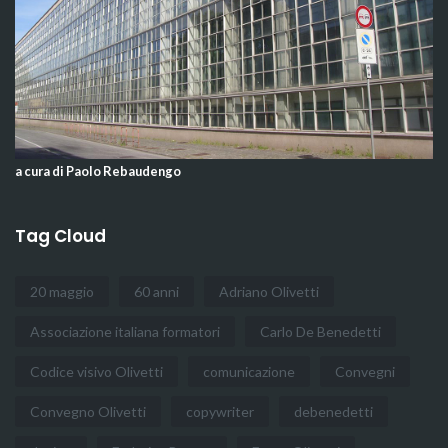
a cura di Paolo Rebaudengo
Tag Cloud
20 maggio
60 anni
Adriano Olivetti
Associazione italiana formatori
Carlo De Benedetti
Codice visivo Olivetti
comunicazione
Convegni
Convegno Olivetti
copywriter
debenedetti