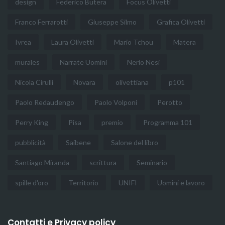
design
Federico Butera
Focus Olivetti
Franco Ferrarotti
Giuseppe Silmo
Grafica Olivetti
Ivrea
Laura Olivetti
Mario Tchou
Matera
murales
Narrate Uomini
Nerio Nesi
Nicola Cirulli
Novara
olivettiana
p101
Paolo Redaudengo
Paolo Volponi
Perotto
Perry King
Pisa
premio
Programma 101
pubblicità
Saibene
Salone del libro
Santiago Miranda
scrittura
Seminario
spille d'oro
Territorio
UNIFI
Uomini e lavoro
Contatti e Privacy policy