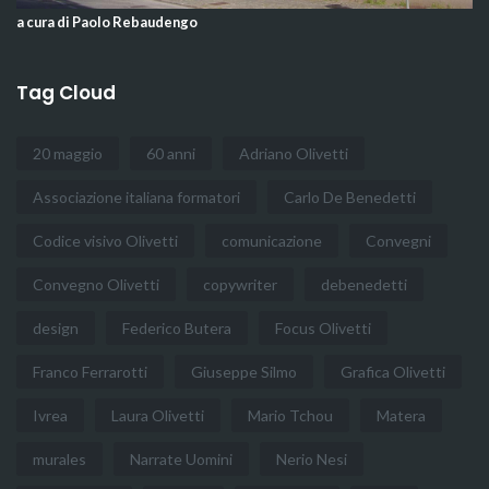
a cura di Paolo Rebaudengo
Tag Cloud
20 maggio
60 anni
Adriano Olivetti
Associazione italiana formatori
Carlo De Benedetti
Codice visivo Olivetti
comunicazione
Convegni
Convegno Olivetti
copywriter
debenedetti
design
Federico Butera
Focus Olivetti
Franco Ferrarotti
Giuseppe Silmo
Grafica Olivetti
Ivrea
Laura Olivetti
Mario Tchou
Matera
murales
Narrate Uomini
Nerio Nesi