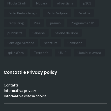
Nicola Cirulli
Novara
olivettiana
p101
Paolo Redaudengo
Paolo Volponi
Perotto
Perry King
Pisa
premio
Programma 101
pubblicità
Saibene
Salone del libro
Santiago Miranda
scrittura
Seminario
spille d'oro
Territorio
UNIFI
Uomini e lavoro
Contatti e Privacy policy
Contatti
Informativa privacy
Informativa estesa cookie