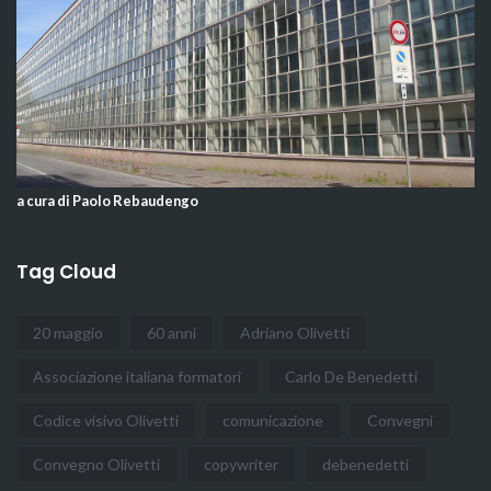
a cura di Paolo Rebaudengo
Tag Cloud
20 maggio
60 anni
Adriano Olivetti
Associazione italiana formatori
Carlo De Benedetti
Codice visivo Olivetti
comunicazione
Convegni
Convegno Olivetti
copywriter
debenedetti