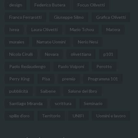
design
Federico Butera
Focus Olivetti
Franco Ferrarotti
Giuseppe Silmo
Grafica Olivetti
Ivrea
Laura Olivetti
Mario Tchou
Matera
murales
Narrate Uomini
Nerio Nesi
Nicola Cirulli
Novara
olivettiana
p101
Paolo Redaudengo
Paolo Volponi
Perotto
Perry King
Pisa
premio
Programma 101
pubblicità
Saibene
Salone del libro
Santiago Miranda
scrittura
Seminario
spille d'oro
Territorio
UNIFI
Uomini e lavoro