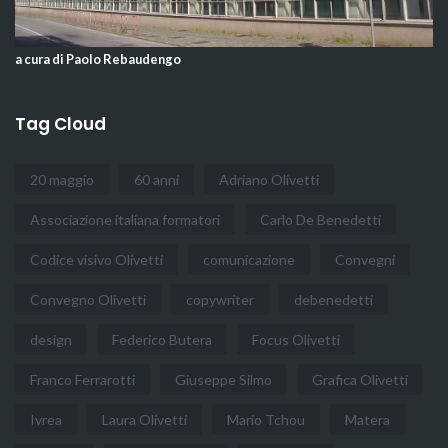
a cura di Paolo Rebaudengo
Tag Cloud
20 maggio
60 anni
Adriano Olivetti
Associazione italiana formatori
Carlo De Benedetti
Codice visivo Olivetti
comunicazione
Convegni
Convegno Olivetti
copywriter
debenedetti
design
Federico Butera
Focus Olivetti
Franco Ferrarotti
Giuseppe Silmo
Grafica Olivetti
Ivrea
Laura Olivetti
Mario Tchou
Matera