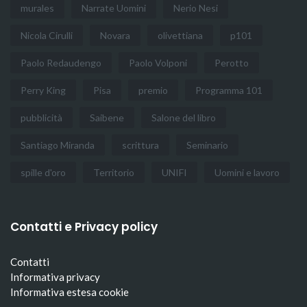
murales
Narrate Uomini
Nerio Nesi
Nicola Cirulli
Novara
olivettiana
p101
Paolo Redaudengo
Paolo Volponi
Perotto
Perry King
Pisa
premio
Programma 101
pubblicità
Saibene
Salone del libro
Santiago Miranda
scrittura
Seminario
spille d'oro
Territorio
UNIFI
Uomini e lavoro
Contatti e Privacy policy
Contatti
Informativa privacy
Informativa estesa cookie