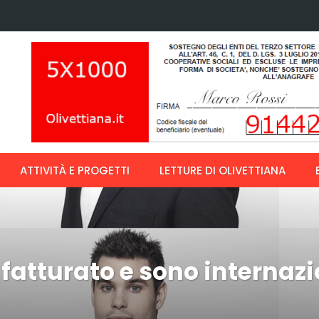
ATTIVITÀ E PROGETTI
LETTURE DI OLIVETTIANA
l fatturato e sono internaz