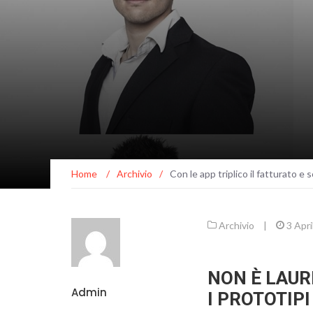
Home
/
Archivio
/
Con le app triplico il fatturato e
Archivio
|
3 Apr
NON È LAUR
Admin
I PROTOTIPI