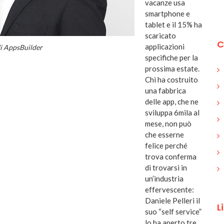
vacanze usa
smartphone e
tablet e il 15% ha
scaricato
C
applicazioni
di AppsBuilder
specifiche per la
prossima estate.
Chi ha costruito
una fabbrica
delle app, che ne
sviluppa 6mila al
mese, non può
che esserne
felice perché
trova conferma
di trovarsi in
un’industria
effervescente:
Daniele Pelleri il
L
suo “self service”
lo ha aperto tre