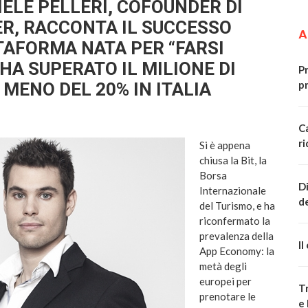
IELE PELLERI, COFOUNDER DI
R, RACCONTA IL SUCCESSO
A
TAFORMA NATA PER “FARSI
 HA SUPERATO IL MILIONE DI
P
p
I MENO DEL 20% IN ITALIA
Ca
r
Si è appena
chiusa la Bit, la
Borsa
Di
Internazionale
d
del Turismo, e ha
riconfermato la
prevalenza della
Il
App Economy: la
metà degli
europei per
Tr
prenotare le
e 