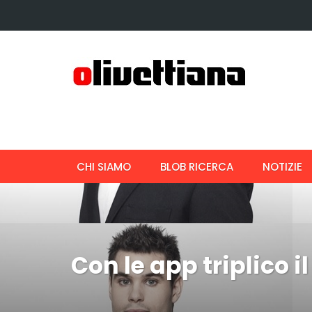
CHI SIAMO
BLOB RICERCA
NOTIZIE
Con le app triplico i