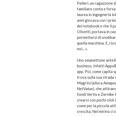
Pelleri, un ragazzone d
familiare conta e forse 
laurea in ingegneria inf
anni giocava con i pri
del notebook e che il 
Olivetti, portava in ca
permettersi di snobbare
quella macchina. E, ric
noi…».
Uno smanettone antelit
business. Infatti AppsB
app. Poi, come capita 
trova sulla sua strada 
Magrini (allora Amapur
NetValue), che attirano 
fondi Vertis e Zernike
crearsi con pochi click 
come per la piccola att
crescita. Nel mirino ci