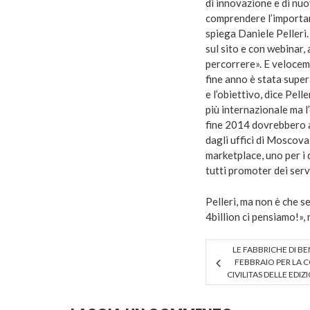
di innovazione e di nu
comprendere l’importanz
spiega Daniele Pelleri
sul sito e con webinar,
percorrere». E velocem
fine anno è stata supera
e l’obiettivo, dice Pell
più internazionale ma 
fine 2014 dovrebbero a
dagli uffici di Moscova
marketplace, uno per i 
tutti promoter dei serv
Pelleri, ma non è che 
4billion ci pensiamo!», 
LE FABBRICHE DI BEN
FEBBRAIO PER LA
CIVILITAS DELLE EDIZ