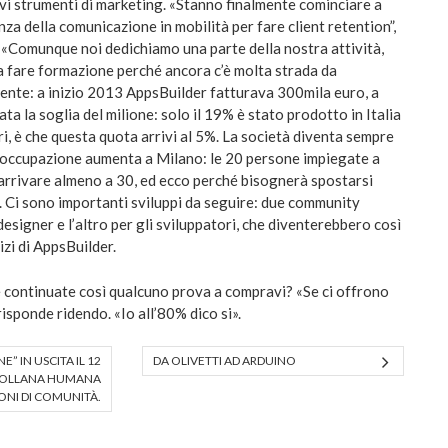
ovi strumenti di marketing. «Stanno finalmente cominciare a
a della comunicazione in mobilità per fare client retention”,
. «Comunque noi dedichiamo una parte della nostra attività,
 a fare formazione perché ancora c’è molta strada da
ente: a inizio 2013 AppsBuilder fatturava 300mila euro, a
ta la soglia del milione: solo il 19% è stato prodotto in Italia
eri, è che questa quota arrivi al 5%. La società diventa sempre
l’occupazione aumenta a Milano: le 20 persone impiegate a
rrivare almeno a 30, ed ecco perché bisognerà spostarsi
. Ci sono importanti sviluppi da seguire: due community
designer e l’altro per gli sviluppatori, che diventerebbero così
izi di AppsBuilder.
se continuate così qualcuno prova a compravi? «Se ci offrono
risponde ridendo. «Io all’80% dico si».
E” IN USCITA IL 12
DA OLIVETTI AD ARDUINO
 COLLANA HUMANA
IONI DI COMUNITÀ.