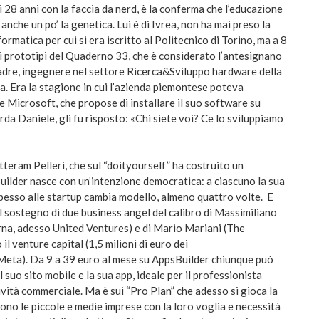
i 28 anni con la faccia da nerd, è la conferma che l’educazione
anche un po’ la genetica. Lui è di Ivrea, non ha mai preso la
ormatica per cui si era iscritto al Politecnico di Torino, ma a 8
mi prototipi del Quaderno 33, che è considerato l’antesignano
padre, ingegnere nel settore Ricerca&Sviluppo hardware della
sa. Era la stagione in cui l’azienda piemontese poteva
 Microsoft, che propose di installare il suo software su
orda Daniele, gli fu risposto: «Chi siete voi? Ce lo sviluppiamo
teram Pelleri, che sul “doityourself” ha costruito un
uilder nasce con un’intenzione democratica: a ciascuno la sua
spesso alle startup cambia modello, almeno quattro volte. E
il sostegno di due business angel del calibro di Massimiliano
na, adesso United Ventures) e di Mario Mariani (The
il venture capital (1,5 milioni di euro dei
 Meta). Da 9 a 39 euro al mese su AppsBuilder chiunque può
il suo sito mobile e la sua app, ideale per il professionista
ività commerciale. Ma è sui “Pro Plan” che adesso si gioca la
 sono le piccole e medie imprese con la loro voglia e necessità