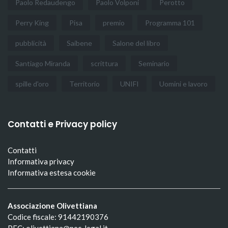
Paolo Redaudengo
Paolo Volponi
Perotto
Perry King
Pisa
premio
Programma 101
pubblicità
Saibene
Salone del libro
Santiago Miranda
scrittura
Seminario
spille d'oro
Territorio
UNIFI
Uomini e lavoro
Contatti e Privacy policy
Contatti
Informativa privacy
Informativa estesa cookie
Associazione Olivettiana
Codice fiscale: 91442190376