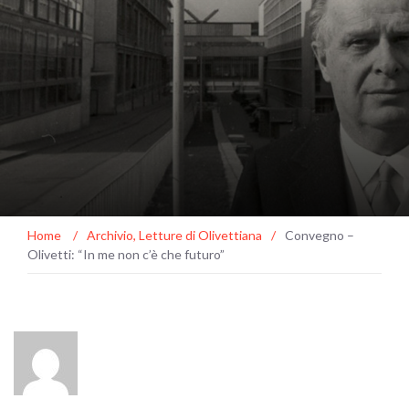
Home
/
Archivio
,
Letture di Olivettiana
/
Convegno –
Olivetti: “In me non c’è che futuro”