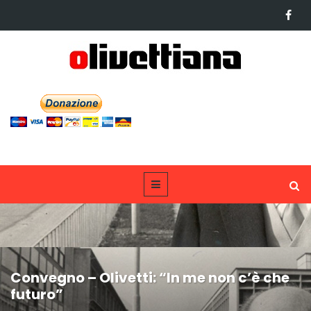
Convegno – Olivetti: “In me non c’è che
futuro”