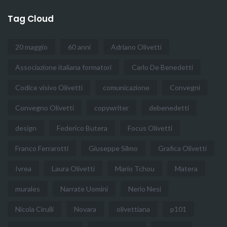
Tag Cloud
20 maggio
60 anni
Adriano Olivetti
Associazione italiana formatori
Carlo De Benedetti
Codice visivo Olivetti
comunicazione
Convegni
Convegno Olivetti
copywriter
debenedetti
design
Federico Butera
Focus Olivetti
Franco Ferrarotti
Giuseppe Silmo
Grafica Olivetti
Ivrea
Laura Olivetti
Mario Tchou
Matera
murales
Narrate Uomini
Nerio Nesi
Nicola Cirulli
Novara
olivettiana
p101