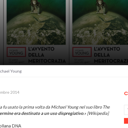
Michael Young
embre 2014
C
a fu usato la prima volta da Michael Young nel suo libro The
termine era destinato a un uso dispregiativo
.
»
[Wikipedia]
collana DNA