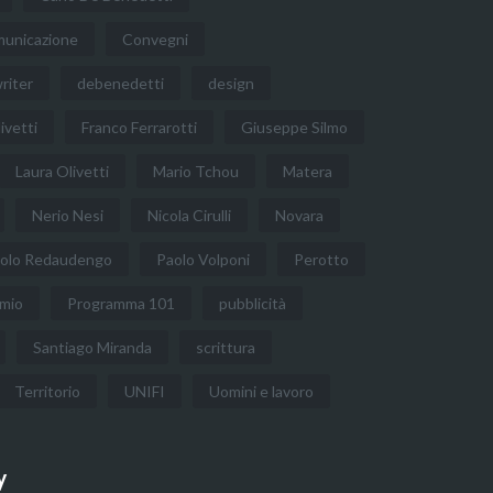
municazione
Convegni
riter
debenedetti
design
ivetti
Franco Ferrarotti
Giuseppe Silmo
Laura Olivetti
Mario Tchou
Matera
Nerio Nesi
Nicola Cirulli
Novara
olo Redaudengo
Paolo Volponi
Perotto
mio
Programma 101
pubblicità
Santiago Miranda
scrittura
Territorio
UNIFI
Uomini e lavoro
y