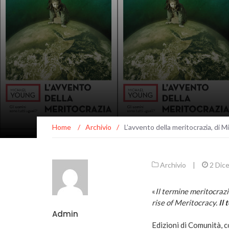
Home
/
Archivio
/
L’avvento della meritocrazia, di 
Archivio
|
2 Dic
«
Il termine meritocrazi
rise of Meritocracy.
Il 
Admin
Edizioni di Comunità, 