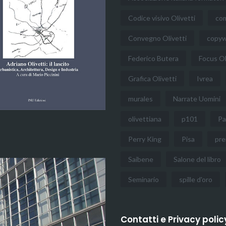
Codice visivo Olivetti
co
Convegno Olivetti
copyw
Federico Butera
Focus Ol
Grafica Olivetti
Ivrea
murales
Narrate Uomini
olivettiana
p101
Pa
Perry King
Pisa
pre
Saibene
Salone del libro
Seminario
spille d'oro
Contatti e Privacy polic