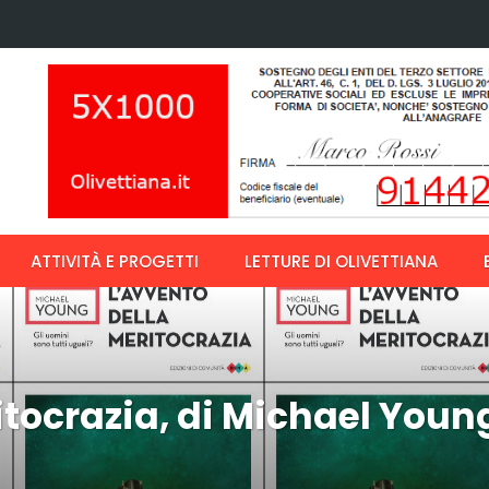
ATTIVITÀ E PROGETTI
LETTURE DI OLIVETTIANA
itocrazia, di Michael Youn