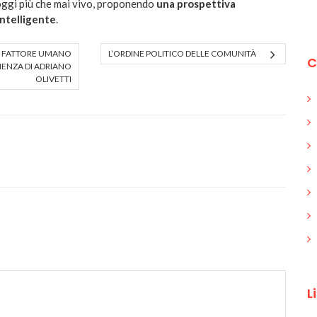
 oggi più che mai vivo, proponendo
una prospettiva
intelligente
.
L FATTORE UMANO
L’ORDINE POLITICO DELLE COMUNITÀ
C
RIENZA DI ADRIANO
OLIVETTI
L