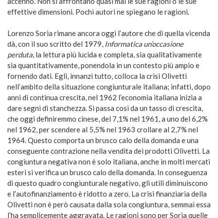
accenno. Non si affrontano quasi mai le sue ragioni o le sue
effettive dimensioni. Pochi autori ne spiegano le ragioni.
Lorenzo Soria rimane ancora oggi l’autore che di quella vicenda
dà, con il suo scritto del 1979,
Informatica un’occasione
perduta
, la lettura più lucida e completa, sia qualitativamente
sia quantitativamente, ponendola in un contesto più ampio e
fornendo dati. Egli, innanzi tutto, colloca la crisi Olivetti
nell’ambito della situazione congiunturale italiana; infatti, dopo
anni di continua crescita, nel 1962 l’economia italiana inizia a
dare segni di stanchezza. Si passa così da un tasso di crescita,
che oggi definiremmo cinese, del 7,1% nel 1961, a uno del 6,2%
nel 1962, per scendere al 5,5% nel 1963 crollare al 2,7% nel
1964. Questo comporta un brusco calo della domanda e una
conseguente contrazione nella vendita dei prodotti Olivetti. La
congiuntura negativa non è solo italiana, anche in molti mercati
esteri si verifica un brusco calo della domanda. In conseguenza
di questo quadro congiunturale negativo, gli utili diminuiscono
e l’autofinanziamento è ridotto a zero. La crisi finanziaria della
Olivetti non è però causata dalla sola congiuntura, semmai essa
l’ha semplicemente aggravata. Le ragioni sono per Soria quelle