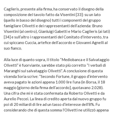
Caglieris, presente alla firma, ha conservato il disegno della
composizione del tavolo fatto da Visentini [33]: su un lato
(quello in basso del disegno) tutti i componenti del gruppo
famigliare Olivetti e dei rappresentanti dell’azienda: Bruno
Visentini (al centro), Gianluigi Gabetti e Mario Caglieris (ai lati)
[34] e sull’altro i rappresentanti del Comitato d’Intervento, tra
cui spiccano Cuccia, artefice dell’accordo e Giovanni Agnelli al
suo fianco.
Alla luce di quanto sopra, Il titolo “Mediobanca e il Salvataggio
Olivetti” è fuorviante, sarebbe stato più corretto “I verbali di
Maranghi sul salvataggio Olivetti”. A conclusione di questa
vicenda Soria scrive: “Secondo Fortune, il gruppo d’intervento
aveva pagato le azioni appena 1.000 lire l’una (in Borsa, il 18
maggio [giorno della firma dell’accordo], quotavano 2.028).
Una cifra che mi è stata confermata da Roberto Olivetti e da
Aurelio Peccei. La linea di credito aperta dal nuovo gruppo fu
poi di 20 miliardi di lire ad un tasso d’interesse dell’8%. Fu
considerando che di questa somma l’Olivetti ne utilizzò appena