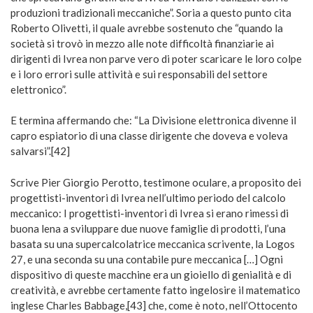
produzioni tradizionali meccaniche”. Soria a questo punto cita
Roberto Olivetti, il quale avrebbe sostenuto che “quando la
società si trovò in mezzo alle note difficoltà finanziarie ai
dirigenti di Ivrea non parve vero di poter scaricare le loro colpe
e i loro errori sulle attività e sui responsabili del settore
elettronico”.
E termina affermando che: “La Divisione elettronica divenne il
capro espiatorio di una classe dirigente che doveva e voleva
salvarsi”.[42]
Scrive Pier Giorgio Perotto, testimone oculare, a proposito dei
progettisti-inventori di Ivrea nell’ultimo periodo del calcolo
meccanico: I progettisti-inventori di Ivrea si erano rimessi di
buona lena a sviluppare due nuove famiglie di prodotti, l’una
basata su una supercalcolatrice meccanica scrivente, la Logos
27, e una seconda su una contabile pure meccanica […] Ogni
dispositivo di queste macchine era un gioiello di genialità e di
creatività, e avrebbe certamente fatto ingelosire il matematico
inglese Charles Babbage,[43] che, come è noto, nell’Ottocento