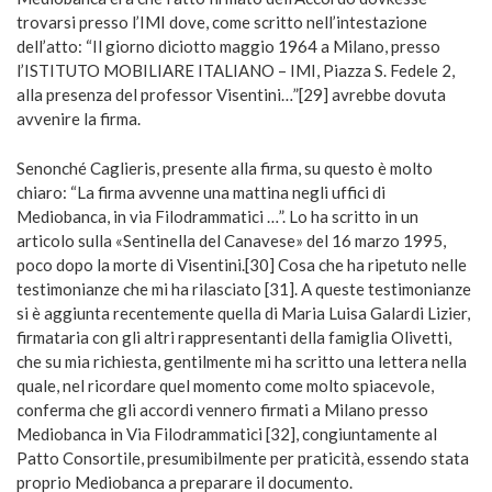
trovarsi presso l’IMI dove, come scritto nell’intestazione
dell’atto: “Il giorno diciotto maggio 1964 a Milano, presso
l’ISTITUTO MOBILIARE ITALIANO – IMI, Piazza S. Fedele 2,
alla presenza del professor Visentini…”[29] avrebbe dovuta
avvenire la firma.
Senonché Caglieris, presente alla firma, su questo è molto
chiaro: “La firma avvenne una mattina negli uffici di
Mediobanca, in via Filodrammatici …”. Lo ha scritto in un
articolo sulla «Sentinella del Canavese» del 16 marzo 1995,
poco dopo la morte di Visentini.[30] Cosa che ha ripetuto nelle
testimonianze che mi ha rilasciato [31]. A queste testimonianze
si è aggiunta recentemente quella di Maria Luisa Galardi Lizier,
firmataria con gli altri rappresentanti della famiglia Olivetti,
che su mia richiesta, gentilmente mi ha scritto una lettera nella
quale, nel ricordare quel momento come molto spiacevole,
conferma che gli accordi vennero firmati a Milano presso
Mediobanca in Via Filodrammatici [32], congiuntamente al
Patto Consortile, presumibilmente per praticità, essendo stata
proprio Mediobanca a preparare il documento.