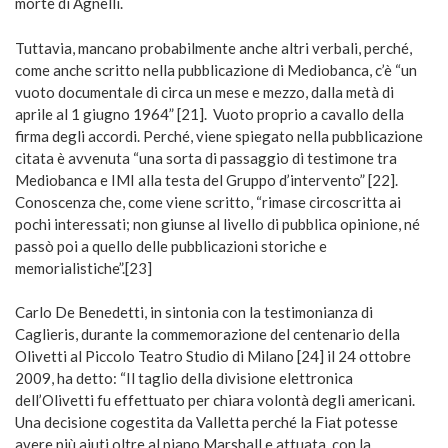
morte di Agnelli.
Tuttavia, mancano probabilmente anche altri verbali, perché,
come anche scritto nella pubblicazione di Mediobanca, c’è “un
vuoto documentale di circa un mese e mezzo, dalla metà di
aprile al 1 giugno 1964” [21]. Vuoto proprio a cavallo della
firma degli accordi. Perché, viene spiegato nella pubblicazione
citata è avvenuta “una sorta di passaggio di testimone tra
Mediobanca e IMI alla testa del Gruppo d’intervento” [22].
Conoscenza che, come viene scritto, “rimase circoscritta ai
pochi interessati; non giunse al livello di pubblica opinione, né
passò poi a quello delle pubblicazioni storiche e
memorialistiche”.[23]
Carlo De Benedetti, in sintonia con la testimonianza di
Caglieris, durante la commemorazione del centenario della
Olivetti al Piccolo Teatro Studio di Milano [24] il 24 ottobre
2009, ha detto: “Il taglio della divisione elettronica
dell’Olivetti fu effettuato per chiara volontà degli americani.
Una decisione cogestita da Valletta perché la Fiat potesse
avere più aiuti oltre al piano Marshall e attuata, con la