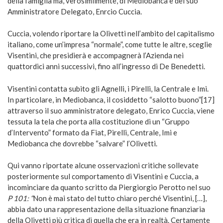
della famiglia ma, verosimilmente, di Mediobanca e del suo
Amministratore Delegato, Enrcio Cuccia.
Cuccia, volendo riportare la Olivetti nell’ambito del capitalismo
italiano, come un’impresa “normale”, come tutte le altre, sceglie
Visentini, che presidierà e accompagnerà l’Azienda nei
quattordici anni successivi, fino all’ingresso di De Benedetti.
Visentini contatta subito gli Agnelli, i Pirelli, la Centrale e Imi.
In particolare, in Mediobanca, il cosiddetto “salotto buono”[17]
attraverso il suo amministratore delegato, Enrico Cuccia, viene
tessuta la tela che porta alla costituzione di un “Gruppo
d’Intervento” formato da Fiat, Pirelli, Centrale, Imi e
Mediobanca che dovrebbe “salvare” l’Olivetti.
Qui vanno riportate alcune osservazioni critiche sollevate
posteriormente sul comportamento di Visentini e Cuccia, a
incominciare da quanto scritto da Piergiorgio Perotto nel suo
P 101: “
Non è mai stato del tutto chiaro perché Visentini, […],
abbia dato una rappresentazione della situazione finanziaria
della Olivetti più critica di quella che era in realtà. Certamente