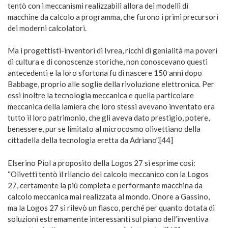
tentò con i meccanismi realizzabili allora dei modelli di
macchine da calcolo a programma, che furono i primi precursori
dei moderni calcolatori.
Ma i progettisti-inventori di Ivrea, ricchi di genialità ma poveri
di cultura e di conoscenze storiche, non conoscevano questi
antecedenti e la loro sfortuna fu di nascere 150 anni dopo
Babbage, proprio alle soglie della rivoluzione elettronica. Per
essi inoltre la tecnologia meccanica e quella particolare
meccanica della lamiera che loro stessi avevano inventato era
tutto il loro patrimonio, che gli aveva dato prestigio, potere,
benessere, pur se limitato al microcosmo olivettiano della
cittadella della tecnologia eretta da Adriano”.[44]
Elserino Piol a proposito della Logos 27 si esprime così:
“Olivetti tentò il rilancio del calcolo meccanico con la Logos
27, certamente la più completa e performante macchina da
calcolo meccanica mai realizzata al mondo. Onore a Gassino,
ma la Logos 27 si rilevò un fiasco, perché per quanto dotata di
soluzioni estremamente interessanti sul piano dell’inventiva