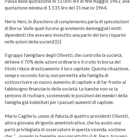
Passa dalla quotazione di 11.000 lire di fine maggio 1962, alla
quotazione minima di 1.535 lire del 31 marzo 1964.
Nerio Nesi, in
Banchiere di complemento
, parla di speculazioni
di Borsa “dalle quali furono gravemente danneggiati molti
dipendenti che avevano investito una parte dei loro risparmi
nelle azioni della società”.[5]
Il gruppo famigliare degli Olivetti, che controlla la società,
detiene il 70% delle azioni ordinarie e il crollo in borsa del
titolo riduce drasticamente il loro capitale. Questa situazione,
sempre secondo Soria, non permette alla famiglia di
sottoscrivere un nuovo aumento di capitale e di far fronte al
fabbisogno finanziario della società. Le banche non se la
sentono di rischiare, sostenendo le posizioni dei membri della
famiglia già indebitati per i passati aumenti di capitale.
Mario Caglieris, uomo di fiducia di quattro presidenti Olivetti,
allora giovane dirigente amministrativo, che ha avuto una
parte privilegiata di osservatore in questa vicenda, sostiene
che: “…quando la famiglia, ma soprattutto il dr. Pero, trovano