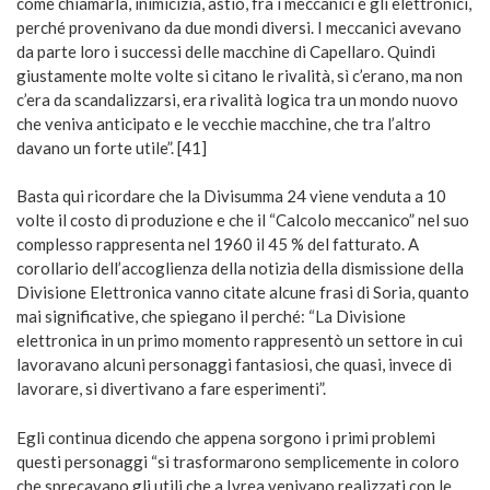
come chiamarla, inimicizia, astio, fra i meccanici e gli elettronici,
perché provenivano da due mondi diversi. I meccanici avevano
da parte loro i successi delle macchine di Capellaro. Quindi
giustamente molte volte si citano le rivalità, sì c’erano, ma non
c’era da scandalizzarsi, era rivalità logica tra un mondo nuovo
che veniva anticipato e le vecchie macchine, che tra l’altro
davano un forte utile”. [41]
Basta qui ricordare che la Divisumma 24 viene venduta a 10
volte il costo di produzione e che il “Calcolo meccanico” nel suo
complesso rappresenta nel 1960 il 45 % del fatturato. A
corollario dell’accoglienza della notizia della dismissione della
Divisione Elettronica vanno citate alcune frasi di Soria, quanto
mai significative, che spiegano il perché: “La Divisione
elettronica in un primo momento rappresentò un settore in cui
lavoravano alcuni personaggi fantasiosi, che quasi, invece di
lavorare, si divertivano a fare esperimenti”.
Egli continua dicendo che appena sorgono i primi problemi
questi personaggi “si trasformarono semplicemente in coloro
che sprecavano gli utili che a Ivrea venivano realizzati con le