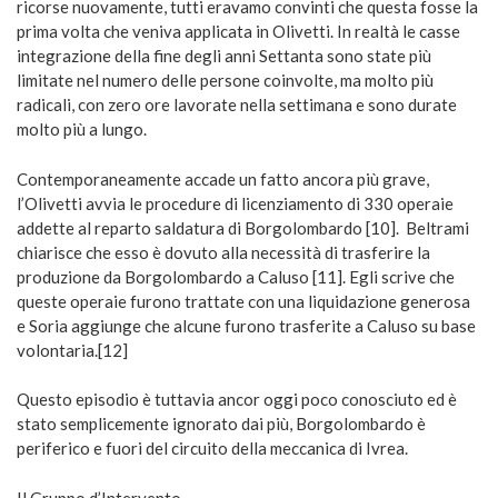
ricorse nuovamente, tutti eravamo convinti che questa fosse la
prima volta che veniva applicata in Olivetti. In realtà le casse
integrazione della fine degli anni Settanta sono state più
limitate nel numero delle persone coinvolte, ma molto più
radicali, con zero ore lavorate nella settimana e sono durate
molto più a lungo.
Contemporaneamente accade un fatto ancora più grave,
l’Olivetti avvia le procedure di licenziamento di 330 operaie
addette al reparto saldatura di Borgolombardo [10]. Beltrami
chiarisce che esso è dovuto alla necessità di trasferire la
produzione da Borgolombardo a Caluso [11]. Egli scrive che
queste operaie furono trattate con una liquidazione generosa
e Soria aggiunge che alcune furono trasferite a Caluso su base
volontaria.[12]
Questo episodio è tuttavia ancor oggi poco conosciuto ed è
stato semplicemente ignorato dai più, Borgolombardo è
periferico e fuori del circuito della meccanica di Ivrea.
Il Gruppo d’Intervento.