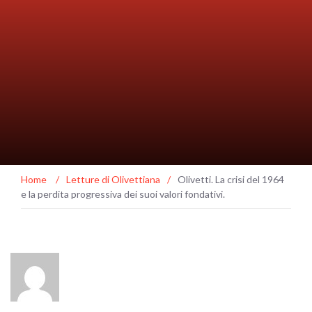
Home
/
Letture di Olivettiana
/
Olivetti. La crisi del 1964
e la perdita progressiva dei suoi valori fondativi.