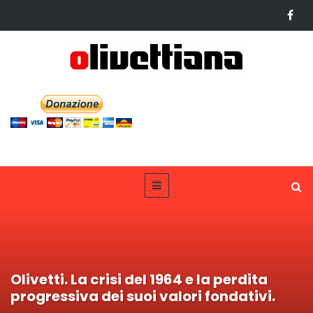
Olivetti. La crisi del 1964 e la perdita
progressiva dei suoi valori fondativi.