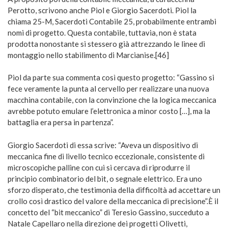
Perotto, scrivono anche Piol e Giorgio Sacerdoti. Piol la
chiama 25-M, Sacerdoti Contabile 25, probabilmente entrambi
nomi di progetto. Questa contabile, tuttavia, non è stata
prodotta nonostante si stessero già attrezzando le linee di
montaggio nello stabilimento di Marcianise.[46]
Piol da parte sua commenta così questo progetto: “Gassino si
fece veramente la punta al cervello per realizzare una nuova
macchina contabile, con la convinzione che la logica meccanica
avrebbe potuto emulare l’elettronica a minor costo […], ma la
battaglia era persa in partenza”.
Giorgio Sacerdoti di essa scrive: “Aveva un dispositivo di
meccanica fine di livello tecnico eccezionale, consistente di
microscopiche palline con cui si cercava di riprodurre il
principio combinatorio del bit, o segnale elettrico. Era uno
sforzo disperato, che testimonia della difficoltà ad accettare un
crollo così drastico del valore della meccanica di precisione”.È il
concetto del “bit meccanico” di Teresio Gassino, succeduto a
Natale Capellaro nella direzione dei progetti Olivetti,