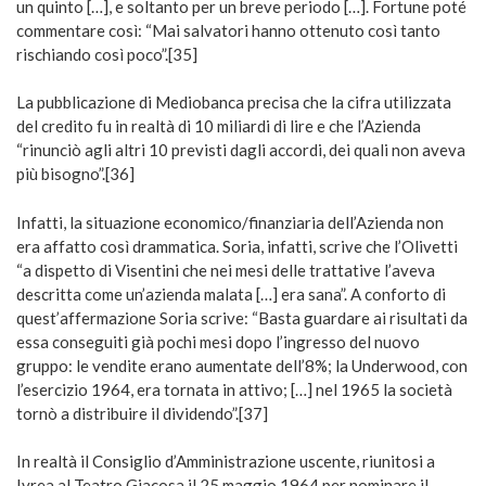
un quinto […], e soltanto per un breve periodo […]. Fortune poté
commentare così: “Mai salvatori hanno ottenuto così tanto
rischiando così poco”.[35]
La pubblicazione di Mediobanca precisa che la cifra utilizzata
del credito fu in realtà di 10 miliardi di lire e che l’Azienda
“rinunciò agli altri 10 previsti dagli accordi, dei quali non aveva
più bisogno”.[36]
Infatti, la situazione economico/finanziaria dell’Azienda non
era affatto così drammatica. Soria, infatti, scrive che l’Olivetti
“a dispetto di Visentini che nei mesi delle trattative l’aveva
descritta come un’azienda malata […] era sana”. A conforto di
quest’affermazione Soria scrive: “Basta guardare ai risultati da
essa conseguiti già pochi mesi dopo l’ingresso del nuovo
gruppo: le vendite erano aumentate dell’8%; la Underwood, con
l’esercizio 1964, era tornata in attivo; […] nel 1965 la società
tornò a distribuire il dividendo”.[37]
In realtà il Consiglio d’Amministrazione uscente, riunitosi a
Ivrea al Teatro Giacosa il 25 maggio 1964 per nominare il