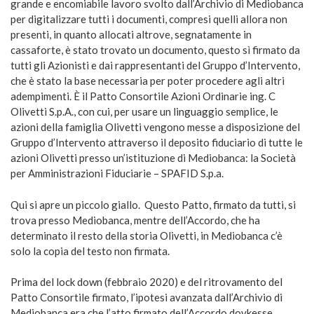
grande e encomiabile lavoro svolto dall’Archivio di Mediobanca
per digitalizzare tutti i documenti, compresi quelli allora non
presenti, in quanto allocati altrove, segnatamente in
cassaforte, è stato trovato un documento, questo sì firmato da
tutti gli Azionisti e dai rappresentanti del Gruppo d’Intervento,
che è stato la base necessaria per poter procedere agli altri
adempimenti. È il Patto Consortile Azioni Ordinarie ing. C
Olivetti S.p.A., con cui, per usare un linguaggio semplice, le
azioni della famiglia Olivetti vengono messe a disposizione del
Gruppo d’Intervento attraverso il deposito fiduciario di tutte le
azioni Olivetti presso un’istituzione di Mediobanca: la Società
per Amministrazioni Fiduciarie – SPAFID S.p.a.
Qui si apre un piccolo giallo. Questo Patto, firmato da tutti, si
trova presso Mediobanca, mentre dell’Accordo, che ha
determinato il resto della storia Olivetti, in Mediobanca c’è
solo la copia del testo non firmata.
Prima del lock down (febbraio 2020) e del ritrovamento del
Patto Consortile firmato, l’ipotesi avanzata dall’Archivio di
Mediobanca era che l’atto firmato dell’Accordo dovkesse