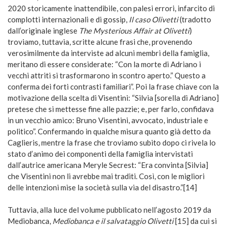
2020 storicamente inattendibile, con palesi errori, infarcito di
complotti internazionali e di gossip,
Il caso Olivetti
(tradotto
dall’originale inglese
The Mysterious Affair at Olivetti
)
troviamo, tuttavia, scritte alcune frasi che, provenendo
verosimilmente da interviste ad alcuni membri della famiglia,
meritano di essere considerate: “Con la morte di Adriano i
vecchi attriti si trasformarono in scontro aperto.” Questo a
conferma dei forti contrasti familiari”. Poi la frase chiave con la
motivazione della scelta di Visentini: “Silvia [sorella di Adriano]
pretese che si mettesse fine alle pazzie; e, per farlo, confidava
in un vecchio amico: Bruno Visentini, avvocato, industriale e
politico”. Confermando in qualche misura quanto già detto da
Caglieris, mentre la frase che troviamo subito dopo ci rivela lo
stato d’animo dei componenti della famiglia intervistati
dall’autrice americana Meryle Secrest: “Era convinta [Silvia]
che Visentini non li avrebbe mai traditi. Così, con le migliori
delle intenzioni mise la società sulla via del disastro.”[14]
Tuttavia, alla luce del volume pubblicato nell’agosto 2019 da
Mediobanca,
Mediobanca e il salvataggio Olivetti
[15] da cui si