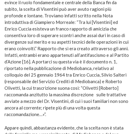
evince il ruolo fondamentale e centrale della Banca fin da
subito, la scelta di Visentini può aver avuto ragioni più
profonde e lontane. Troviamo infatti scritto nella Nota
introduttiva di Giampiero Morreale: “Tra lui [Visentini] ed
Enrico Cuccia esisteva un franco rapporto di amicizia che
consentiva loro di superare scontri anche assai duri in caso di
divergenze sul merito e su aspetti tecnici delle operazioni in cui
erano coinvolti.” Rapporto che si era creato attraverso gli anni.
Infatti, entrambi erano appartenuti all’antifascismo e al Partito
d’Azione [16]. A portarci su questa via è il documento n. 1,
riportato nella pubblicazione di Mediobanca, relativo al
colloquio del 25 gennaio 1964 tra Enrico Cuccia, Silvio Salteri
(responsabile del Servizio Crediti di Mediobanca) e Roberto
Olivetti, la cui trascrizione suona così: “Olivetti [Roberto]
raccomanda anzitutto la massima discrezione sulle trattative
avviate a mezzo del Dr. Visentini, di cui i suoi familiari non sono
ancora al corrente; ripete più di una volta questa
raccomandazione…»”.
Appare quindi, abbastanza evidente, che la scelta non è stata