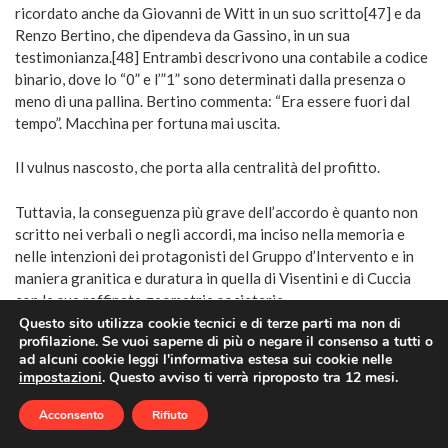
ricordato anche da Giovanni de Witt in un suo scritto[47] e da
Renzo Bertino, che dipendeva da Gassino, in un sua
testimonianza.[48] Entrambi descrivono una contabile a codice
binario, dove lo “0” e l’”1” sono determinati dalla presenza o
meno di una pallina. Bertino commenta: “Era essere fuori dal
tempo”. Macchina per fortuna mai uscita.
Il vulnus nascosto, che porta alla centralità del profitto.
Tuttavia, la conseguenza più grave dell’accordo è quanto non
scritto nei verbali o negli accordi, ma inciso nella memoria e
nelle intenzioni dei protagonisti del Gruppo d’Intervento e in
maniera granitica e duratura in quella di Visentini e di Cuccia
con le sue raffinate geometrie societarie.
Questo sito utilizza cookie tecnici e di terze parti ma non di
profilazione. Se vuoi saperne di più o negare il consenso a tutti o
Il macigno messo al collo dell’Azienda dal Gruppo di Intervento
ad alcuni cookie leggi l'informativa estesa sui cookie nelle
è il blocco del capitale sociale a 60 miliardi di lire,
impostazioni
. Questo avviso ti verrà riproposto tra 12 mesi.
capitalizzazione avvenuta ben due anni prima il 3 ottobre 1962,
[49] voluto per mantenere l’Olivetti sotto controllo e
Acconsento
Rifiuto
impedirgli quella alterità antisistemica di Adriano Olivetti.