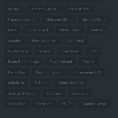
design
Federico Butera
Focus Olivetti
Franco Ferrarotti
Giuseppe Silmo
Grafica Olivetti
Ivrea
Laura Olivetti
Mario Tchou
Matera
murales
Narrate Uomini
Nerio Nesi
Nicola Cirulli
Novara
olivettiana
p101
Paolo Redaudengo
Paolo Volponi
Perotto
Perry King
Pisa
premio
Programma 101
pubblicità
Saibene
Salone del libro
Santiago Miranda
scrittura
Seminario
spille d'oro
Territorio
UNIFI
Uomini e lavoro