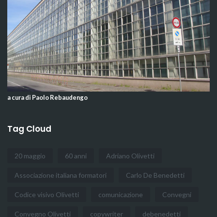
a cura di Paolo Rebaudengo
Tag Cloud
20 maggio
60 anni
Adriano Olivetti
Associazione italiana formatori
Carlo De Benedetti
Codice visivo Olivetti
comunicazione
Convegni
Convegno Olivetti
copywriter
debenedetti