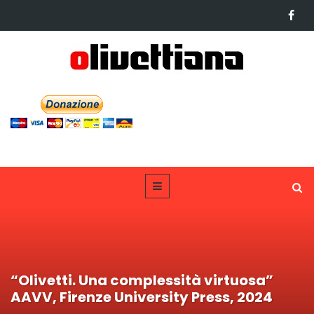
“Olivetti. Una complessità virtuosa”
AAVV, Firenze University Press, 2024