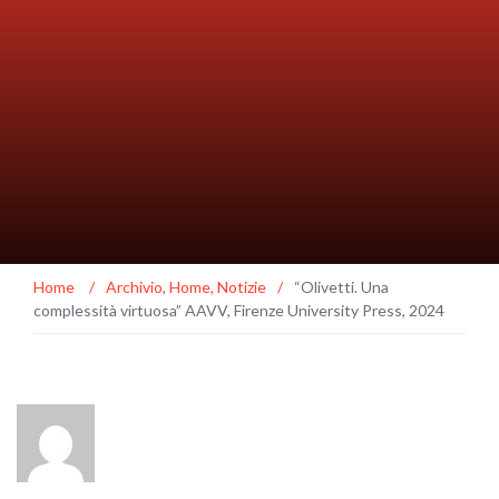
Home
/
Archivio
,
Home
,
Notizie
/
“Olivetti. Una
complessità virtuosa” AAVV, Firenze University Press, 2024