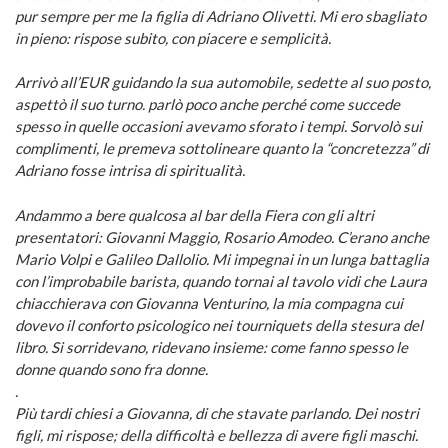
pur sempre per me la figlia di Adriano Olivetti. Mi ero sbagliato
in pieno: rispose subito, con piacere e semplicità.
Arrivò all’EUR guidando la sua automobile, sedette al suo posto,
aspettò il suo turno. parlò poco anche perché come succede
spesso in quelle occasioni avevamo sforato i tempi. Sorvolò sui
complimenti, le premeva sottolineare quanto la “concretezza” di
Adriano fosse intrisa di spiritualità.
Andammo a bere qualcosa al bar della Fiera con gli altri
presentatori: Giovanni Maggio, Rosario Amodeo. C’erano anche
Mario Volpi e Galileo Dallolio. Mi impegnai in un lunga battaglia
con l’improbabile barista, quando tornai al tavolo vidi che Laura
chiacchierava con Giovanna Venturino, la mia compagna cui
dovevo il conforto psicologico nei tourniquets della stesura del
libro. Si sorridevano, ridevano insieme: come fanno spesso le
donne quando sono fra donne.
.
Più tardi chiesi a Giovanna, di che stavate parlando. Dei nostri
figli, mi rispose; della difficoltà e bellezza di avere figli maschi.