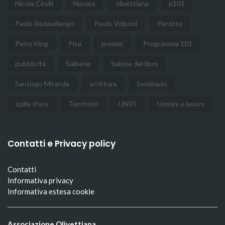
Nicola Cirulli
Novara
olivettiana
p101
Paolo Redaudengo
Paolo Volponi
Perotto
Perry King
Pisa
premio
Programma 101
pubblicità
Saibene
Salone del libro
Santiago Miranda
scrittura
Seminario
spille d'oro
Territorio
UNIFI
Uomini e lavoro
Contatti e Privacy policy
Contatti
Informativa privacy
Informativa estesa cookie
Associazione Olivettiana