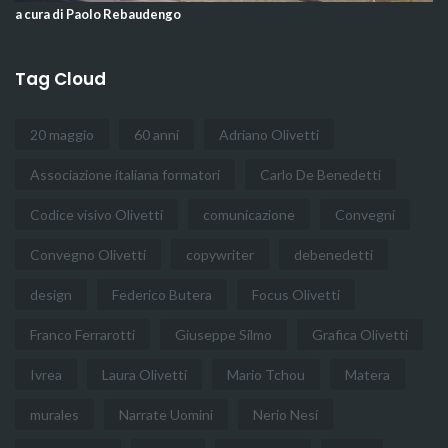
a cura di Paolo Rebaudengo
Tag Cloud
20 maggio
60 anni
Adriano Olivetti
Associazione italiana formatori
Carlo De Benedetti
Codice visivo Olivetti
comunicazione
Convegni
Convegno Olivetti
copywriter
debenedetti
design
Federico Butera
Focus Olivetti
Franco Ferrarotti
Giuseppe Silmo
Grafica Olivetti
Ivrea
Laura Olivetti
Mario Tchou
Matera
murales
Narrate Uomini
Nerio Nesi