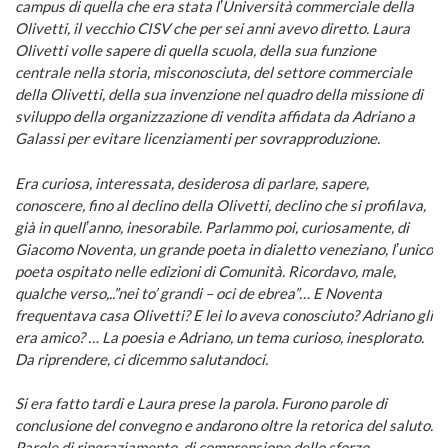
campus di quella che era stata lʼUniversità commerciale della
Olivetti, il vecchio CISV che per sei anni avevo diretto. Laura
Olivetti volle sapere di quella scuola, della sua funzione
centrale nella storia, misconosciuta, del settore commerciale
della Olivetti, della sua invenzione nel quadro della missione di
sviluppo della organizzazione di vendita affidata da Adriano a
Galassi per evitare licenziamenti per sovrapproduzione.
Era curiosa, interessata, desiderosa di parlare, sapere,
conoscere, fino al declino della Olivetti, declino che si profilava,
già in quellʼanno, inesorabile. Parlammo poi, curiosamente, di
Giacomo Noventa, un grande poeta in dialetto veneziano, lʼunico
poeta ospitato nelle edizioni di Comunità. Ricordavo, male,
qualche verso,..”nei to’ grandi – oci de ebrea”… E Noventa
frequentava casa Olivetti? E lei lo aveva conosciuto? Adriano gli
era amico? … La poesia e Adriano, un tema curioso, inesplorato.
Da riprendere, ci dicemmo salutandoci.
Si era fatto tardi e Laura prese la parola. Furono parole di
conclusione del convegno e andarono oltre la retorica del saluto.
Parole di ringraziamento, di comprensione dello sforzo