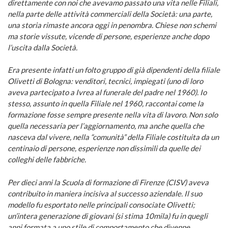
direttamente con noi che avevamo passato una vita nelle Filiali,
nella parte delle attività commerciali della Società: una parte,
una storia rimaste ancora oggi in penombra. Chiese non schemi
ma storie vissute, vicende di persone, esperienze anche dopo
l’uscita dalla Società.
Era presente infatti un folto gruppo di già dipendenti della filiale
Olivetti di Bologna: venditori, tecnici, impiegati (uno di loro
aveva partecipato a Ivrea al funerale del padre nel 1960). Io
stesso, assunto in quella Filiale nel 1960, raccontai come la
formazione fosse sempre presente nella vita di lavoro. Non solo
quella necessaria per l’aggiornamento, ma anche quella che
nasceva dal vivere, nella “comunità” della Filiale costituita da un
centinaio di persone, esperienze non dissimili da quelle dei
colleghi delle fabbriche.
Per dieci anni la Scuola di formazione di Firenze (CISV) aveva
contribuito in maniera incisiva al successo aziendale. Il suo
modello fu esportato nelle principali consociate Olivetti;
un’intera generazione di giovani (si stima 10mila) fu in quegli
anni formata a uno stile di comportamento che divenne