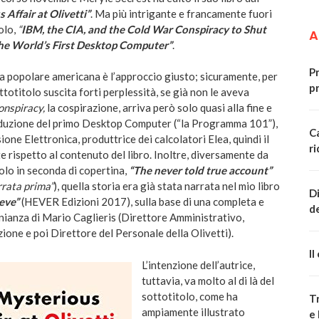
 Affair at Olivetti”
. Ma più intrigante e francamente fuori
tolo,
“
IBM, the CIA, and the Cold War Conspiracy to Shut
A
he World’s First Desktop Computer”
.
P
ra popolare americana è l’approccio giusto; sicuramente, per
p
ottotitolo suscita forti perplessità, se già non le aveva
onspiracy,
la cospirazione, arriva però solo quasi alla fine e
oduzione del primo Desktop Computer (“la Programma 101”),
Ca
ione Elettronica, produttrice dei calcolatori Elea, quindi il
r
e rispetto al contenuto del libro. Inoltre, diversamente da
olo in seconda di copertina,
“The never told true account”
rrata prima”
), quella storia era già stata narrata nel mio libro
Di
reve”
(HEVER Edizioni 2017), sulla base di una completa e
d
nianza di Mario Caglieris (Direttore Amministrativo,
one e poi Direttore del Personale della Olivetti).
Il
L’intenzione dell’autrice,
tuttavia, va molto al di là del
sottotitolo, come ha
Tr
ampiamente illustrato
e 