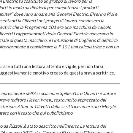
 Electric fu costituito un gruppo di lavoro per la
dotti in modo da dividerli per competenza: i prodotti
omputer” dovevano andare alla General Electric
.
Elserino Piol e
sentanti la Olivetti nel gruppo di lavoro, convinsero la
ectric che la Programma 101 era una macchina da calcolo
ivetti.
I rappresentanti della General Electric non erano in
ziale di questa macchina, e l’intuizione di
Caglieris
di definirla
ulteriormente a considerare la P 101 una calcolatrice e non un
are a tutti una lettura attenta e vigile, per non farsi
suggestivamente emotivo creato da questa brava scrittrice.
cepresidente dell’Associazione Spille d’Oro Olivetti e autore
breve (editore Hever, Ivrea)
,
testo molto apprezzato dai
ysterious Affair at Olivetti della scrittrice americana Meryle
tato con il testo che qui pubblichiamo.
to da Rizzoli ,è stato descritto nell’inserto La lettura del
l 26 gennaio 2020, da Costanza Rizzacasa d’Orsogna con il