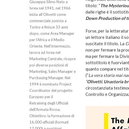
Giuseppe Silmo Nato a
titolo: “
The Mysterious
Ivrea nel 1941, nel 1966
dalle righe è il sottoti
inizia all’Olivetti come
Down Production of t
commerciale zonista a
Torino e finisce 33 anni
Forse, per la letteratu
dopo, come Area Manager
un lettore italiano il s
per l’Africa e il Medio
suscitate il titolo. La
C
Oriente. Nell’intermezzo,
non per fermare la pr
lavora ad Ivrea nel
ma per fermare la Divis
Marketing Centrale, ricopre
sottotitolo è fuorviant
poi diverse posizioni di
quanto compare nel tit
Marketing, Sales Manager e
(“
La vera storia mai na
Purchasing Manager. Nel
“
Olivetti. Unastoria b
1994 è nominato Project
circostanziata testimo
Coordinator del progetto
Controllo e Organizzazi
Europeo per il
Retraining degli Ufficiali
dell’Armata Rossa.
Obiettivo: la formazione di
16.000 ufficiali (formati
17.000) a posizioni