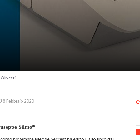
Olivetti.
8 Febbraio 2020
C
useppe Silmo*
 scorso novembre Meryle Secrest ha edito il suo libro dal