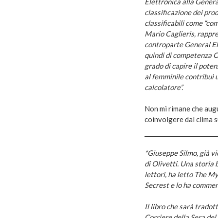
Elettronica alla General
classificazione dei pro
classificabili come “c
Mario Caglieris, rappre
controparte General El
quindi di competenza Ol
grado di capire il poten
al femminile contribuì 
calcolatore”.
Non mi rimane che augur
coinvolgere dal clima 
*Giuseppe Silmo, già vi
di Olivetti. Una storia 
lettori, ha letto The M
Secrest e lo ha commen
Il libro che sarà tradot
Corriere della Sera de