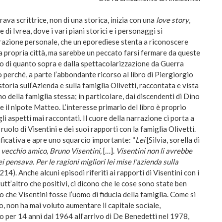
 brava scrittrice, non di una storica, inizia con una
love
story
,
di Ivrea, dove i vari piani storici e i personaggi si
azione personale, che un eporediese stenta a riconoscere
a propria città, ma sarebbe un peccato farsi fermare da queste
o di quanto sopra e dalla spettacolarizzazione da Guerra
o perché, a parte l’abbondante ricorso al libro di Piergiorgio
 storia sull’Azienda e sulla famiglia Olivetti, raccontata e vista
no della famiglia stessa; in particolare, dai discendenti di Dino
d e il nipote Matteo. L’interesse primario del libro è proprio
li aspetti mai raccontati. Il cuore della narrazione ci porta a
ruolo di Visentini e dei suoi rapporti con la famiglia Olivetti.
ficativa e apre uno squarcio importante: “
Lei
[Silvia, sorella di
n vecchio amico, Bruno Visentini,
[
…
].
Visentini non li avrebbe
ei pensava. Per le ragioni migliori lei mise l’azienda sulla
 214). Anche alcuni episodi riferiti ai rapporti di Visentini con i
utt’altro che positivi, ci dicono che le cose sono state ben
o che Visentini fosse l’uomo di fiducia della famiglia. Come si
o, non ha mai voluto aumentare il capitale sociale,
 per 14 anni dal 1964 all’arrivo di De Benedetti nel 1978,