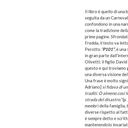
Il libro è quello di una
seguita da un Carnevale 
confondono in una narr
come la tradizione dell
prime pagine. Sfrondat
Fredda, il testo va lett
Perotto
“
P101”
, è una
in gran parte dall’inter
Olivetti: il figlio Davi
questo e qui troviamo g
una diversa visione del 
Una frase è molto signi
Adriano]
si fidava di u
traditi. O almeno così l
strada del disastro.”
(p.
membri della famiglia, t
diverse rispetto al fatt
è sempre detto e scritt
mantenendolo invariato