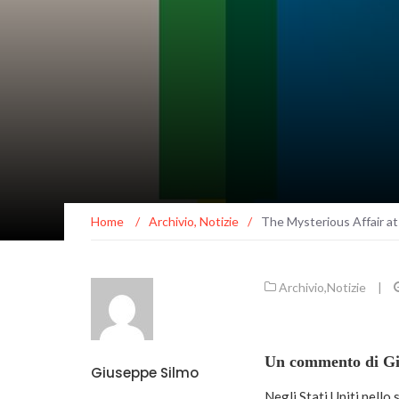
Home
/
Archivio
,
Notizie
/
The Mysterious Affair at 
Archivio
,
Notizie
|
Un commento di Gi
Giuseppe Silmo
Negli Stati Uniti nello