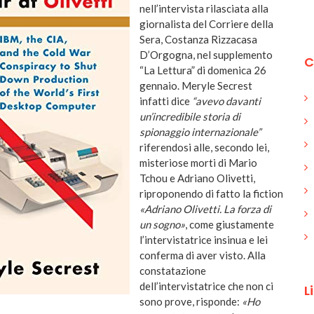
nell’intervista rilasciata alla
giornalista del Corriere della
Sera, Costanza Rizzacasa
D’Orgogna, nel supplemento
C
“La Lettura” di domenica 26
gennaio. Meryle Secrest
infatti dice
“avevo davanti
un’incredibile storia di
spionaggio internazionale”
riferendosi alle, secondo lei,
misteriose morti di Mario
Tchou e Adriano Olivetti,
riproponendo di fatto la fiction
«Adriano Olivetti. La forza di
un sogno»
, come giustamente
l’intervistatrice insinua e lei
conferma di aver visto. Alla
constatazione
dell’intervistatrice che non ci
L
sono prove, risponde:
«Ho