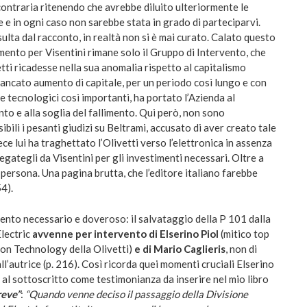
contraria ritenendo che avrebbe diluito ulteriormente le
 e in ogni caso non sarebbe stata in grado di parteciparvi.
sulta dal racconto, in realtà non si è mai curato. Calato questo
mento per Visentini rimane solo il Gruppo di Intervento, che
tti ricadesse nella sua anomalia rispetto al capitalismo
mancato aumento di capitale, per un periodo così lungo e con
e tecnologici così importanti, ha portato l’Azienda al
o e alla soglia del fallimento. Qui però, non sono
bili i pesanti giudizi su Beltrami, accusato di aver creato tale
ce lui ha traghettato l’Olivetti verso l’elettronica in assenza
negategli da Visentini per gli investimenti necessari. Oltre a
a persona. Una pagina brutta, che l’editore italiano farebbe
54).
ento necessario e doveroso: il salvataggio della P 101 dalla
Electric
avvenne per intervento di Elserino Piol
(mitico top
on Technology della Olivetti)
e di Mario Caglieris
, non di
ll’autrice (p. 216). Così ricorda quei momenti cruciali Elserino
a al sottoscritto come testimonianza da inserire nel mio libro
reve”
:
“Quando venne deciso il passaggio della Divisione