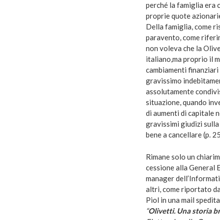
perché la famiglia era 
proprie quote azionarie
Della famiglia, come ri
paravento, come riferi
non voleva che la Olive
italiano,ma proprio il 
cambiamenti finanziari 
gravissimo indebitament
assolutamente condivisi
situazione, quando inve
di aumenti di capitale 
gravissimi giudizi sull
bene a cancellare (p. 2
Rimane solo un chiarim
cessione alla General 
manager dell’Informati
altri, come riportato da
Piol in una mail spedit
“
Olivetti. Una storia b