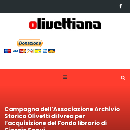
Campagna dell’Associazione Archivio
Storico Olivetti di Ivrea per
l’acquisizione del Fondo librario di
Giorgio Soavi