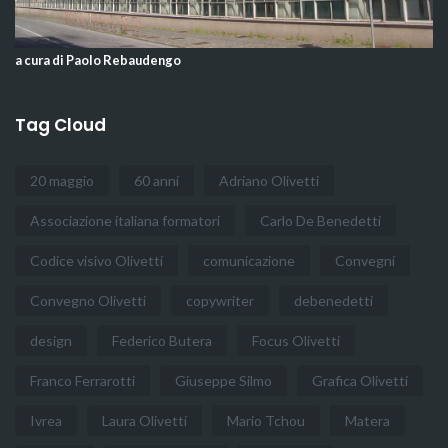
a cura di Paolo Rebaudengo
Tag Cloud
20 maggio
60 anni
Adriano Olivetti
Associazione italiana formatori
Carlo De Benedetti
Codice visivo Olivetti
comunicazione
Convegni
Convegno Olivetti
copywriter
debenedetti
design
Federico Butera
Focus Olivetti
Franco Ferrarotti
Giuseppe Silmo
Grafica Olivetti
Ivrea
Laura Olivetti
Mario Tchou
Matera