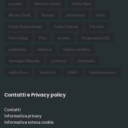
murales
Narrate Uomini
Nerio Nesi
Nicola Cirulli
Novara
olivettiana
p101
Paolo Redaudengo
Paolo Volponi
Perotto
Perry King
Pisa
premio
Programma 101
pubblicità
Saibene
Salone del libro
Santiago Miranda
scrittura
Seminario
spille d'oro
Territorio
UNIFI
Uomini e lavoro
Contatti e Privacy policy
Contatti
Informativa privacy
Informativa estesa cookie