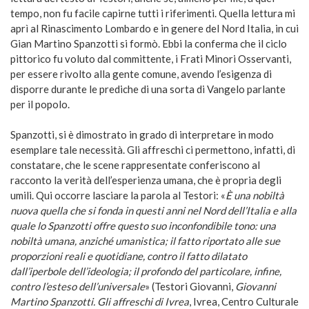
tempo, non fu facile capirne tutti i riferimenti. Quella lettura mi
aprì al Rinascimento Lombardo e in genere del Nord Italia, in cui
Gian Martino Spanzotti si formò. Ebbi la conferma che il ciclo
pittorico fu voluto dal committente, i Frati Minori Osservanti,
per essere rivolto alla gente comune, avendo l’esigenza di
disporre durante le prediche di una sorta di Vangelo parlante
per il popolo.
Spanzotti, si è dimostrato in grado di interpretare in modo
esemplare tale necessità. Gli affreschi ci permettono, infatti, di
constatare, che le scene rappresentate conferiscono al
racconto la verità dell’esperienza umana, che è propria degli
umili. Qui occorre lasciare la parola al Testori: «
È una nobiltà
nuova quella che si fonda in questi anni nel Nord dell’Italia e alla
quale lo Spanzotti offre questo suo inconfondibile tono: una
nobiltà umana, anziché umanistica; il fatto riportato alle sue
proporzioni reali e quotidiane, contro il fatto dilatato
dall’iperbole dell’ideologia; il profondo del particolare, infine,
contro l’esteso dell’universale
» (Testori Giovanni,
Giovanni
Martino Spanzotti. Gli affreschi di Ivrea
, Ivrea, Centro Culturale