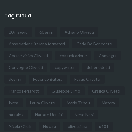
Tag Cloud
20 maggio
60 anni
Adriano Olivetti
Associazione italiana formatori
Carlo De Benedetti
Codice visivo Olivetti
comunicazione
Convegni
Convegno Olivetti
copywriter
debenedetti
design
Federico Butera
Focus Olivetti
Franco Ferrarotti
Giuseppe Silmo
Grafica Olivetti
Ivrea
Laura Olivetti
Mario Tchou
Matera
murales
Narrate Uomini
Nerio Nesi
Nicola Cirulli
Novara
olivettiana
p101