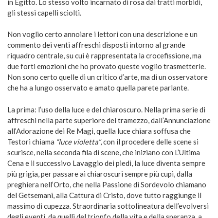
in Egitto. Lo stesso volto incarnato di rosa dai tratti morbidi,
gli stessi capelli sciolti.
Non voglio certo annoiare i lettori con una descrizione e un
commento dei venti affreschi disposti intorno al grande
riquadro centrale, su cui è rappresentata la crocefissione, ma
due forti emozioni che ho provato queste voglio trasmetterle.
Non sono certo quelle di un critico d’arte, ma di un osservatore
che ha a lungo osservato e amato quella parete parlante.
La prima: l’uso della luce e del chiaroscuro. Nella prima serie di
affreschi nella parte superiore del tramezzo, dall’Annunciazione
all’Adorazione dei Re Magi, quella luce chiara soffusa che
Testori chiama
“luce violetta”
, con il procedere delle scene si
scurisce, nella seconda fila di scene, che iniziano con L’Ultima
Cena e il successivo Lavaggio dei piedi, la luce diventa sempre
più grigia, per passare ai chiaroscuri sempre più cupi, dalla
preghiera nell’Orto, che nella Passione di Sordevolo chiamano
del Getsemani, alla Cattura di Cristo, dove tutto raggiunge il
massimo di cupezza. Straordinaria sottolineatura dell’evolversi
degli eventi, da quelli del trionfo della vita e della speranza, a