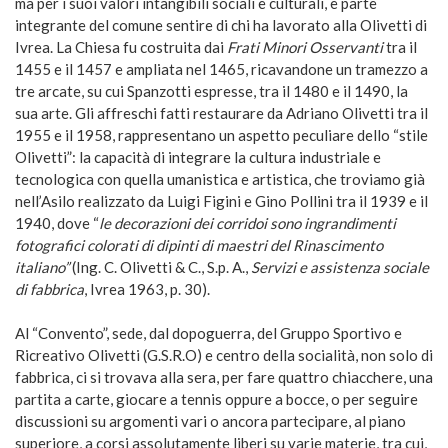
ma per i suoi valori intangibili sociali e culturali, è parte
integrante del comune sentire di chi ha lavorato alla Olivetti di
Ivrea. La Chiesa fu costruita dai
Frati Minori Osservanti
tra il
1455 e il 1457 e ampliata nel 1465, ricavandone un tramezzo a
tre arcate, su cui Spanzotti espresse, tra il 1480 e il 1490, la
sua arte. Gli affreschi fatti restaurare da Adriano Olivetti tra il
1955 e il 1958, rappresentano un aspetto peculiare dello “stile
Olivetti”: la capacità di integrare la cultura industriale e
tecnologica con quella umanistica e artistica, che troviamo già
nell’Asilo realizzato da Luigi Figini e Gino Pollini tra il 1939 e il
1940, dove “
le decorazioni dei corridoi sono
ingrandimenti
fotografici colorati di dipinti di maestri del Rinascimento
italiano”
(Ing. C. Olivetti & C., S.p. A.,
Servizi e assistenza sociale
di fabbrica
, Ivrea 1963, p. 30).
Al “Convento”, sede, dal dopoguerra, del Gruppo Sportivo e
Ricreativo Olivetti (G.S.R.O) e centro della socialità, non solo di
fabbrica, ci si trovava alla sera, per fare quattro chiacchere, una
partita a carte, giocare a tennis oppure a bocce, o per seguire
discussioni su argomenti vari o ancora partecipare, al piano
superiore, a corsi assolutamente liberi su varie materie, tra cui,