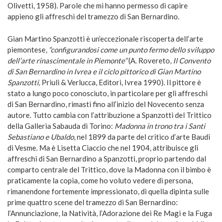
Olivetti, 1958). Parole che mi hanno permesso di capire
appieno gli affreschi del tramezzo di San Bernardino.
Gian Martino Spanzotti è un’eccezionale riscoperta dell’arte
piemontese,
“configurandosi come un punto fermo dello sviluppo
dell’arte rinascimentale in Piemonte”
(A. Rovereto,
Il Convento
di San Bernardino in Ivrea e il ciclo pittorico di Gian Martino
Spanzotti,
Priuli & Verlucca, Editori, Ivrea 1990). Il pittore è
stato a lungo poco conosciuto, in particolare per gli affreschi
di San Bernardino, rimasti fino all’inizio del Novecento senza
autore. Tutto cambia con l’attribuzione a Spanzotti del Trittico
della Galleria Sabauda di Torino:
Madonna in trono tra i Santi
Sebastiano e Ubaldo
, nel 1899 da parte del critico d’arte Baudi
di Vesme. Ma è Lisetta Ciaccio che nel 1904, attribuisce gli
affreschi di San Bernardino a Spanzotti, proprio partendo dal
comparto centrale del Trittico, dove la Madonna con il bimbo è
praticamente la copia, come ho voluto vedere di persona,
rimanendone fortemente impressionato, di quella dipinta sulle
prime quattro scene del tramezzo di San Bernardino:
l’Annunciazione, la Natività, l’Adorazione dei Re Magi e la Fuga