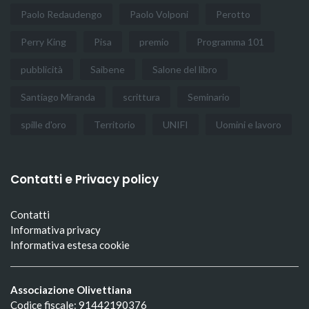
Paolo Redaudengo
Paolo Volponi
Perotto
Perry King
Pisa
premio
Programma 101
pubblicità
Saibene
Salone del libro
Santiago Miranda
scrittura
Seminario
spille d'oro
Territorio
UNIFI
Uomini e lavoro
Contatti e Privacy policy
Contatti
Informativa privacy
Informativa estesa cookie
Associazione Olivettiana
Codice fiscale: 91442190376