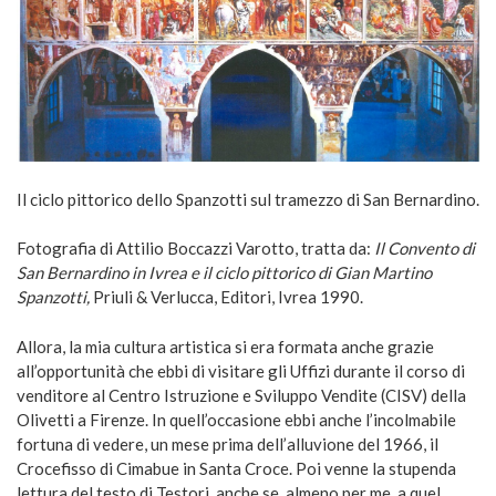
Il ciclo pittorico dello Spanzotti sul tramezzo di San Bernardino.
Fotografia di Attilio Boccazzi Varotto, tratta da:
Il Convento di
San Bernardino in Ivrea e il ciclo pittorico di Gian Martino
Spanzotti,
Priuli & Verlucca, Editori, Ivrea 1990.
Allora, la mia cultura artistica si era formata anche grazie
all’opportunità che ebbi di visitare gli Uffizi durante il corso di
venditore al Centro Istruzione e Sviluppo Vendite (CISV) della
Olivetti a Firenze. In quell’occasione ebbi anche l’incolmabile
fortuna di vedere, un mese prima dell’alluvione del 1966, il
Crocefisso di Cimabue in Santa Croce. Poi venne la stupenda
lettura del testo di Testori, anche se, almeno per me, a quel