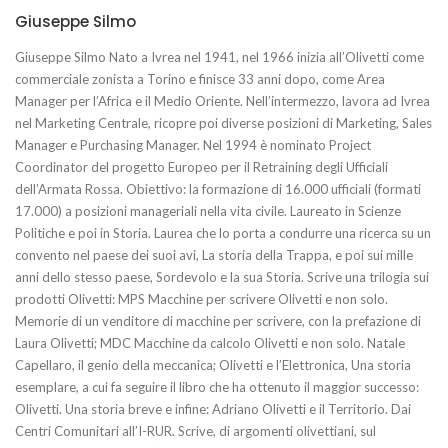
Giuseppe Silmo
Giuseppe Silmo Nato a Ivrea nel 1941, nel 1966 inizia all’Olivetti come
commerciale zonista a Torino e finisce 33 anni dopo, come Area
Manager per l’Africa e il Medio Oriente. Nell’intermezzo, lavora ad Ivrea
nel Marketing Centrale, ricopre poi diverse posizioni di Marketing, Sales
Manager e Purchasing Manager. Nel 1994 è nominato Project
Coordinator del progetto Europeo per il Retraining degli Ufficiali
dell’Armata Rossa. Obiettivo: la formazione di 16.000 ufficiali (formati
17.000) a posizioni manageriali nella vita civile. Laureato in Scienze
Politiche e poi in Storia. Laurea che lo porta a condurre una ricerca su un
convento nel paese dei suoi avi, La storia della Trappa, e poi sui mille
anni dello stesso paese, Sordevolo e la sua Storia. Scrive una trilogia sui
prodotti Olivetti: MPS Macchine per scrivere Olivetti e non solo.
Memorie di un venditore di macchine per scrivere, con la prefazione di
Laura Olivetti; MDC Macchine da calcolo Olivetti e non solo. Natale
Capellaro, il genio della meccanica; Olivetti e l’Elettronica, Una storia
esemplare, a cui fa seguire il libro che ha ottenuto il maggior successo:
Olivetti. Una storia breve e infine: Adriano Olivetti e il Territorio. Dai
Centri Comunitari all’I-RUR. Scrive, di argomenti olivettiani, sul